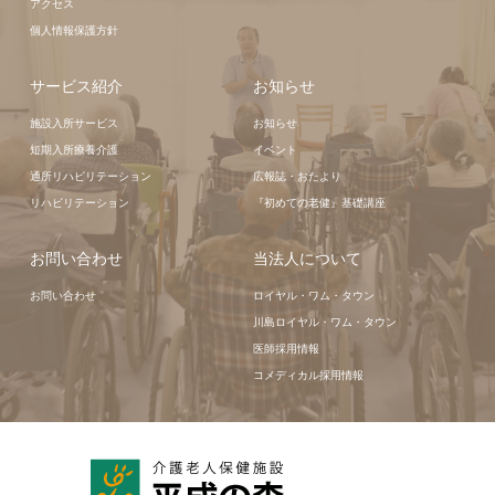
アクセス
個人情報保護方針
サービス紹介
お知らせ
施設入所サービス
お知らせ
短期入所療養介護
イベント
通所リハビリテーション
広報誌・おたより
リハビリテーション
『初めての老健』基礎講座
お問い合わせ
当法人について
お問い合わせ
ロイヤル・ワム・タウン
川島ロイヤル・ワム・タウン
医師採用情報
コメディカル採用情報