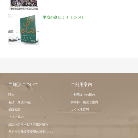
平成の森だより（R5.04）
当施設について
ご利用案内
理念
ご利用までの流れ
看護・介護部紹介
利用料・施設ご案内
施設概要
よくある質問
フロア案内
施設入所サービスの空床情報
所定疾患施設療養費の算定について