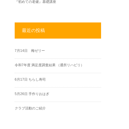
『初めての老健』基礎講座
最近の投稿
7月14日 梅ゼリー
令和7年度 満足度調査結果 （通所リハビリ）
6月17日 ちらし寿司
5月26日 手作りおはぎ
クラブ活動のご紹介