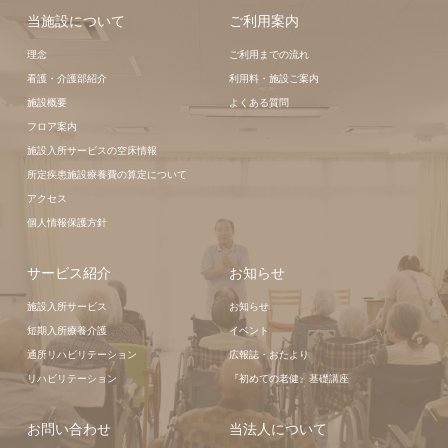
当施設について
ご利用案内
理念
ご利用までの流れ
看護・介護部紹介
利用料・施設ご案内
施設概要
よくある質問
フロア案内
施設入所サービスの空床情報
所定疾患施設療養費の算定について
アクセス
個人情報保護方針
サービス紹介
お知らせ
施設入所サービス
お知らせ
短期入所療養介護
イベント
通所リハビリテーション
広報誌・おたより
リハビリテーション
『初めての老健』基礎講座
お問い合わせ
当法人について