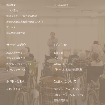
施設概要
よくある質問
フロア案内
施設入所サービスの空床情報
所定疾患施設療養費の算定について
アクセス
個人情報保護方針
サービス紹介
お知らせ
施設入所サービス
お知らせ
短期入所療養介護
イベント
通所リハビリテーション
広報誌・おたより
リハビリテーション
『初めての老健』基礎講座
お問い合わせ
当法人について
お問い合わせ
ロイヤル・ワム・タウン
川島ロイヤル・ワム・タウン
医師採用情報