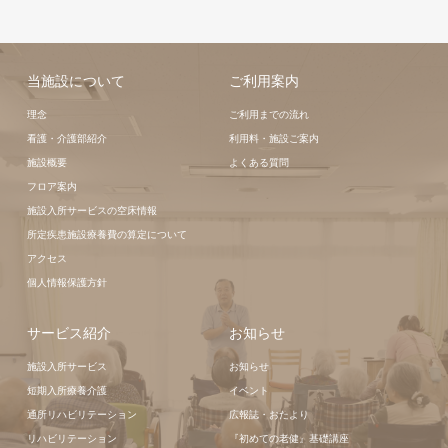
当施設について
ご利用案内
理念
ご利用までの流れ
看護・介護部紹介
利用料・施設ご案内
施設概要
よくある質問
フロア案内
施設入所サービスの空床情報
所定疾患施設療養費の算定について
アクセス
個人情報保護方針
サービス紹介
お知らせ
施設入所サービス
お知らせ
短期入所療養介護
イベント
通所リハビリテーション
広報誌・おたより
リハビリテーション
『初めての老健』基礎講座